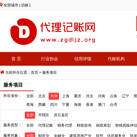
全部城市
[ 切换 ]
首 页
行业协会
信用评级
代账机构
当前所在位置：
首页
>
服务项目
服务项目
所在省份：
全部
北京
天津
上海
重庆
河北
河南
云南
辽宁
青海
西藏
四川
宁夏
海南
香港
澳门
台湾
全部
市辖区
其它县区
服务类型：
全部
代理记账
税务代理
财税咨询
税收筹划
财税风险评
服务对象：
全部
制造业
金融业
建筑房地产业
软件、信息服务业
批