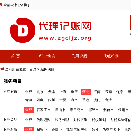
全部城市
[ 切换 ]
首 页
行业协会
信用评级
代账机构
当前所在位置：
首页
>
服务项目
服务项目
所在省份：
全部
北京
天津
上海
重庆
河北
河南
云南
辽宁
青海
西藏
四川
宁夏
海南
香港
澳门
台湾
全部
石家庄市
唐山市
秦皇岛市
邯郸市
邢台市
保定市
服务类型：
全部
代理记账
税务代理
财税咨询
税收筹划
财税风险评
服务对象：
全部
制造业
金融业
建筑房地产业
软件、信息服务业
批