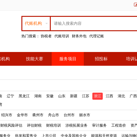
代账机构
热门搜索：
协税者
代账培训
财务外包
代理记账
账机构
技能大赛
服务项目
招投标
培训
南
辽宁
黑龙江
湖南
安徽
山东
新疆
江苏
浙江
江西
湖北
广西
湾
绍兴市
金华市
衢州市
舟山市
台州市
丽水市
财税风险评估
评估财税
财税培训
涉税拓展业务
审计服务
工程造价
资
服务业
批发和零售业
上市公司
中央及国有企业
能源和天然资源
运输与物