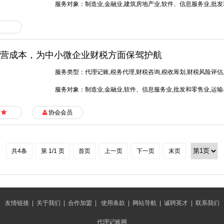
服务对象：制造业,金融业,建筑房地产业,软件、信息服务业,批发
源,运输与物流,中小企业,媒体和娱乐,政府及公共事业,其他企业
营成本，为中小微企业财税方面保驾护航
服务类型：代理记账,税务代理,财税咨询,税收筹划,财税风险评估
服务对象：制造业,金融业,软件、信息服务业,批发和零售业,运输
协会会员
共4条
第 1/1 页
首页
上一页
下一页
末页
友情链接
|
关于我们
|
合作加盟
|
使用条款
|
网站导航
|
诚聘英才
|
联系我们
代理记账网