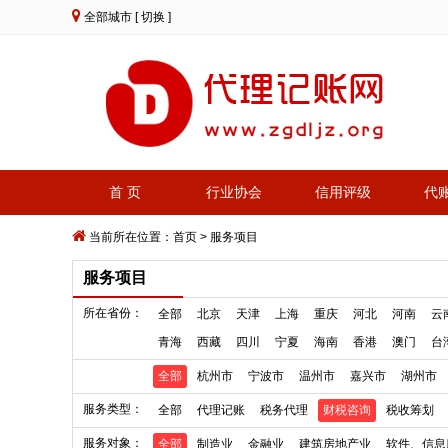
全部城市
[ 切换 ]
首 页
行业协会
信用评级
代
当前所在位置：
首页
>
服务项目
服务项目
所在省份：
全部
北京
天津
上海
重庆
河北
河南
云
青海
西藏
四川
宁夏
海南
香港
澳门
台
全部
杭州市
宁波市
温州市
嘉兴市
湖州市
服务类型：
全部
代理记账
税务代理
财税咨询
税收筹划
服务对象：
全部
制造业
金融业
建筑房地产业
软件、信息