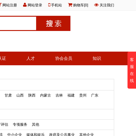
网站注册
网站登录
手机站
购物车[0]
关注我们
认证
人才
协会会员
知识
客
服
在
线
甘肃
山西
陕西
内蒙古
吉林
福建
贵州
广东
产评估
专项服务
其他
流
中小企业
媒体和娱乐
政府及公共事业
其他企业