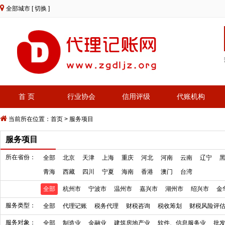
全部城市
[ 切换 ]
首 页
行业协会
信用评级
代账机构
当前所在位置：
首页
>
服务项目
服务项目
所在省份：
全部
北京
天津
上海
重庆
河北
河南
云南
辽宁
青海
西藏
四川
宁夏
海南
香港
澳门
台湾
全部
杭州市
宁波市
温州市
嘉兴市
湖州市
绍兴市
金
服务类型：
全部
代理记账
税务代理
财税咨询
税收筹划
财税风险评
服务对象：
全部
制造业
金融业
建筑房地产业
软件、信息服务业
批