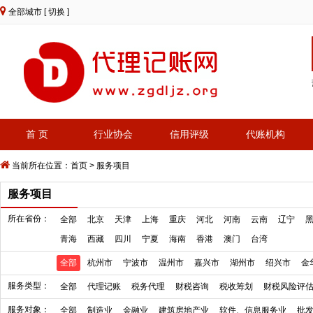
全部城市
[ 切换 ]
首 页
行业协会
信用评级
代账机构
当前所在位置：
首页
>
服务项目
服务项目
所在省份：
全部
北京
天津
上海
重庆
河北
河南
云南
辽宁
青海
西藏
四川
宁夏
海南
香港
澳门
台湾
全部
杭州市
宁波市
温州市
嘉兴市
湖州市
绍兴市
金
服务类型：
全部
代理记账
税务代理
财税咨询
税收筹划
财税风险评
服务对象：
全部
制造业
金融业
建筑房地产业
软件、信息服务业
批