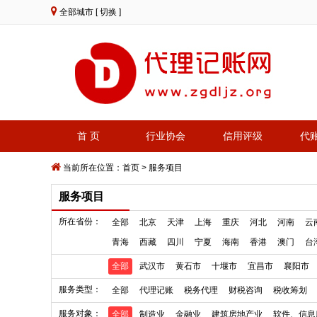
全部城市
[ 切换 ]
首 页
行业协会
信用评级
代
当前所在位置：
首页
>
服务项目
服务项目
所在省份：
全部
北京
天津
上海
重庆
河北
河南
云
青海
西藏
四川
宁夏
海南
香港
澳门
台
全部
武汉市
黄石市
十堰市
宜昌市
襄阳市
服务类型：
全部
代理记账
税务代理
财税咨询
税收筹划
服务对象：
全部
制造业
金融业
建筑房地产业
软件、信息