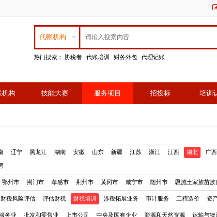
代账机构
热门搜索：
协税者
代账培训
财务外包
代理记账
账机构
技能大赛
服务项目
招投标
培训
南
辽宁
黑龙江
湖南
安徽
山东
新疆
江苏
浙江
江西
湖北
广西
湾
鄂州市
荆门市
孝感市
荆州市
黄冈市
咸宁市
随州市
恩施土家族苗族
财税风险评估
评估财税
财税培训
涉税拓展业务
审计服务
工程造价
资
服务业
批发和零售业
上市公司
中央及国有企业
能源和天然资源
运输与物