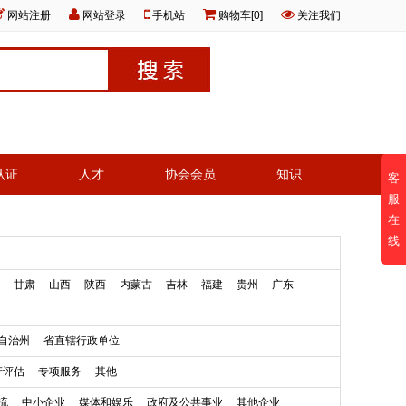
网站注册
网站登录
手机站
购物车[0]
关注我们
认证
人才
协会会员
知识
客
服
在
线
甘肃
山西
陕西
内蒙古
吉林
福建
贵州
广东
自治州
省直辖行政单位
产评估
专项服务
其他
流
中小企业
媒体和娱乐
政府及公共事业
其他企业