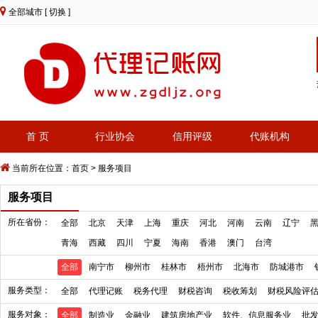
全部城市
[ 切换 ]
首 页
行业协会
信用评级
代账机构
当前所在位置：
首页
>
服务项目
服务项目
所在省份：
全部
北京
天津
上海
重庆
河北
河南
云南
辽宁
青海
西藏
四川
宁夏
海南
香港
澳门
台湾
全部
南宁市
柳州市
桂林市
梧州市
北海市
防城港市
服务类型：
全部
代理记账
税务代理
财税咨询
税收筹划
财税风险评
服务对象：
全部
制造业
金融业
建筑房地产业
软件、信息服务业
批