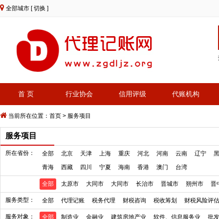
全部城市
[ 切换 ]
首 页
行业协会
信用评级
代账机构
当前所在位置：
首页
>
服务项目
服务项目
所在省份：
全部
北京
天津
上海
重庆
河北
河南
云南
辽宁
青海
西藏
四川
宁夏
海南
香港
澳门
台湾
全部
太原市
大同市
大同市
长治市
晋城市
朔州市
晋
服务类型：
全部
代理记账
税务代理
财税咨询
税收筹划
财税风险评
服务对象：
全部
制造业
金融业
建筑房地产业
软件、信息服务业
批