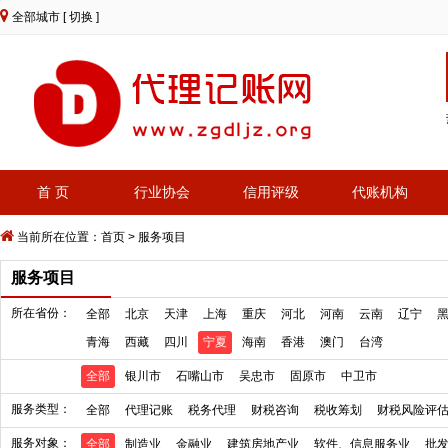
全部城市
[ 切换 ]
首 页
行业协会
信用评级
代账机构
当前所在位置：
首页
>
服务项目
服务项目
所在省份：
全部
北京
天津
上海
重庆
河北
河南
云南
辽宁
青海
西藏
四川
宁夏
海南
香港
澳门
台湾
全部
银川市
石嘴山市
吴忠市
固原市
中卫市
服务类型：
全部
代理记账
税务代理
财税咨询
税收筹划
财税风险评
服务对象：
全部
制造业
金融业
建筑房地产业
软件、信息服务业
批