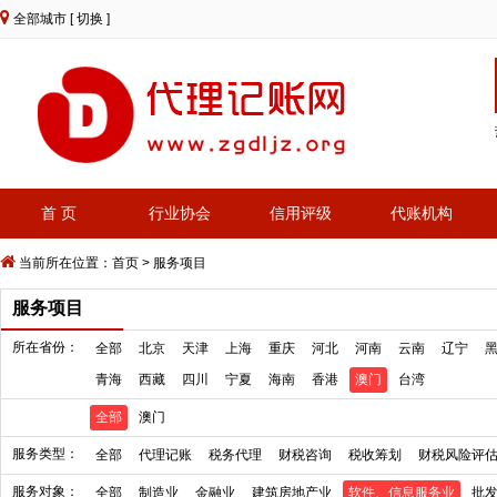
全部城市
[ 切换 ]
首 页
行业协会
信用评级
代账机构
当前所在位置：
首页
>
服务项目
服务项目
所在省份：
全部
北京
天津
上海
重庆
河北
河南
云南
辽宁
青海
西藏
四川
宁夏
海南
香港
澳门
台湾
全部
澳门
服务类型：
全部
代理记账
税务代理
财税咨询
税收筹划
财税风险评
服务对象：
全部
制造业
金融业
建筑房地产业
软件、信息服务业
批